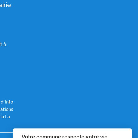
irie
h à
 d'Info-
mations
la La
Votre commune respecte votre vie