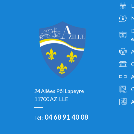
L
N
D
e
A
C
A
C
24 Allées Pôl Lapeyre
11700 AZILLE
04 68 91 40 08
Tél :