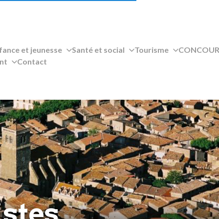
fance et jeunesse
Santé et social
Tourisme
CONCOURS
nt
Contact
istes