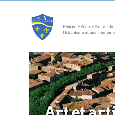
Mairie
Vivre à Azille
En
Urbanisme et environneme
Art et art