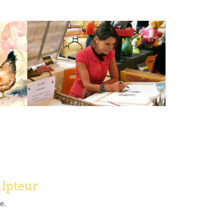
ulpteur
e.