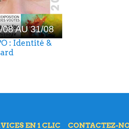
/08 AU 31/08
O : Identité &
ard
VICES EN 1 CLIC
CONTACTEZ-N