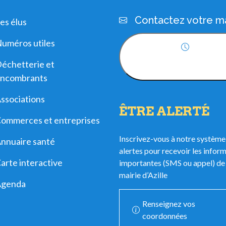
Contactez votre ma
es élus
uméros utiles
Horaires
échetterie et
d'ouverture
ncombrants
ssociations
ÊTRE ALERTÉ
ommerces et entreprises
Inscrivez-vous à notre système
nnuaire santé
alertes pour recevoir les infor
arte interactive
importantes (SMS ou appel) de 
mairie d’Azille
Agenda
Renseignez vos
coordonnées