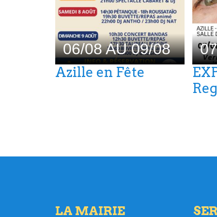
06/08 AU 09/08
07
Azille en Fête
EXP
Reg
LA MAIRIE
SER