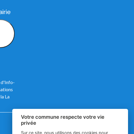
irie
 d'Info-
mations
la La
Votre commune respecte votre vie
privée
Sur ce site, nous utilisons des cookies pour