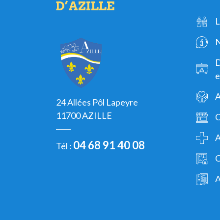
D’AZILLE
L
N
D
e
A
24 Allées Pôl Lapeyre
11700 AZILLE
C
A
04 68 91 40 08
Tél :
C