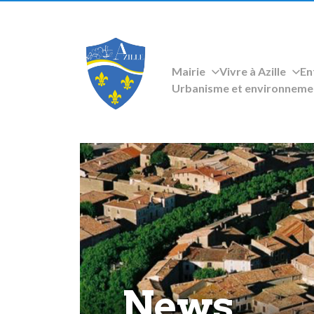
Mairie
Vivre à Azille
En
Urbanisme et environneme
News