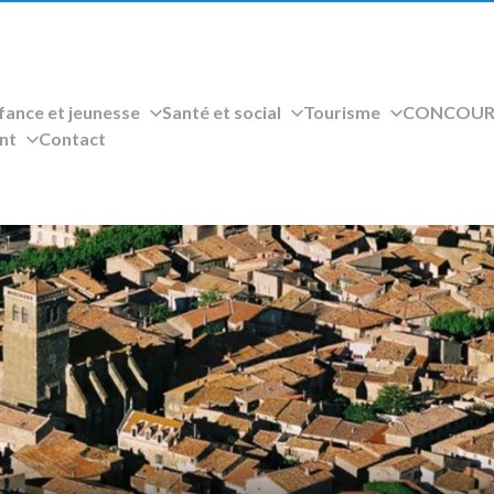
fance et jeunesse
Santé et social
Tourisme
CONCOURS
nt
Contact