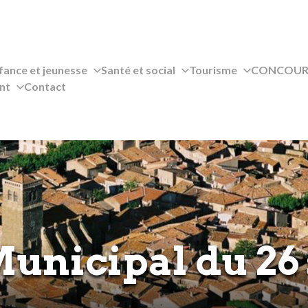
fance et jeunesse
Santé et social
Tourisme
CONCOURS
nt
Contact
Municipal du 26