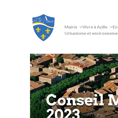
Mairie
Vivre à Azille
En
Urbanisme et environneme
Conseil 
2023