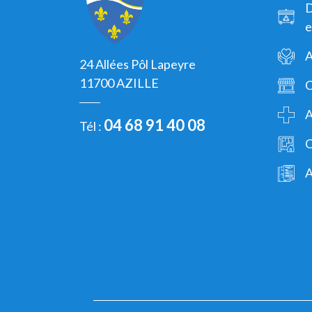
D
e
A
24 Allées Pôl Lapeyre
11700 AZILLE
C
A
04 68 91 40 08
Tél :
C