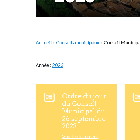
Accueil
»
Conseils municipaux
»
Conseil Municip
Année :
2023
Ordre du jour
du Conseil
Municipal du
26 septembre
2023
Voir le document