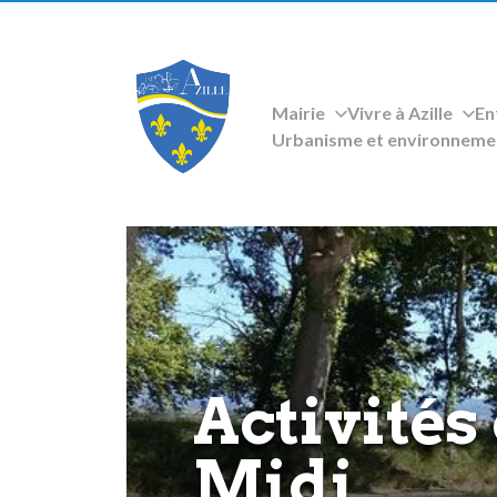
Mairie
Vivre à Azille
En
Urbanisme et environneme
Activités
Midi