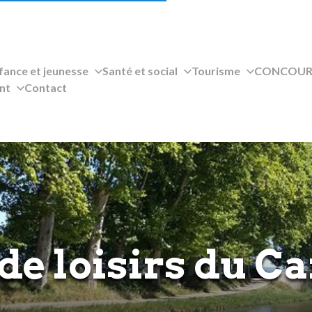
fance et jeunesse
Santé et social
Tourisme
CONCOURS
nt
Contact
 de loisirs du C