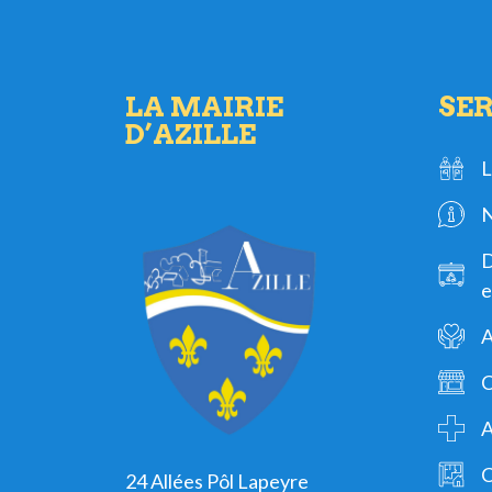
LA MAIRIE
SER
D’AZILLE
L
N
D
e
A
C
A
C
24 Allées Pôl Lapeyre