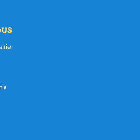
OUS
irie
h à