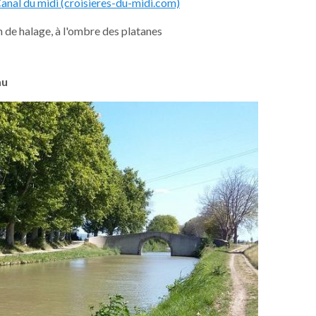
anal du midi (croisieres-du-midi.com)
 de halage, à l'ombre des platanes
au